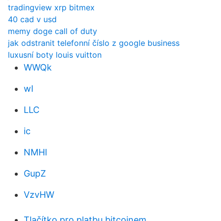
tradingview xrp bitmex
40 cad v usd
memy doge call of duty
jak odstranit telefonní číslo z google business
luxusní boty louis vuitton
WWQk
wI
LLC
ic
NMHI
GupZ
VzvHW
Tlačítko pro platbu bitcoinem