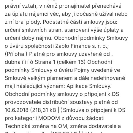
právní vztah, v němž pronajímatel přenechává
za úplatu nájemci věc, aby ji dočasně užíval nebo
z ní bral plody. Podstatné části smlouvy jsou:
určení smluvních stran, stanovení výše úplaty a
určení doby nájmu. Obchodní podmínky Smlouvy
o úvěru společnosti Zaplo Finance s. r. o.,
(Příloha ) Platné pro smlouvy uzavřené od .
dubna î ì í ò Strana 1 (celkem 16) Obchodní
podmínky Smlouvy o úvěru Pojmy uvedené ve
Smlouvě velkým písmenem a dále nedefinované
mají následující význam: Aplikace Smlouvy.
Obchodní podmínky smlouvy o připojení k DS
provozovatele distribuční soustavy platné od
10.6.2018 (218,31 kB | )Smlouva o připojení k DS
pro kategorii MODOM z důvodu žádosti
Technická změna na OM, změna dodavatele a