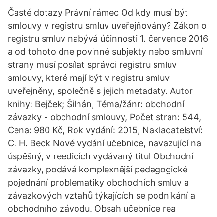
Časté dotazy Právní rámec Od kdy musí být
smlouvy v registru smluv uveřejňovány? Zákon o
registru smluv nabývá účinnosti 1. července 2016
a od tohoto dne povinné subjekty nebo smluvní
strany musí posílat správci registru smluv
smlouvy, které mají být v registru smluv
uveřejněny, společně s jejich metadaty. Autor
knihy: Bejček; Šilhán, Téma/žánr: obchodní
závazky - obchodní smlouvy, Počet stran: 544,
Cena: 980 Kč, Rok vydání: 2015, Nakladatelství:
C. H. Beck Nové vydání učebnice, navazující na
úspěšný, v reedicích vydávaný titul Obchodní
závazky, podává komplexnější pedagogické
pojednání problematiky obchodních smluv a
závazkových vztahů týkajících se podnikání a
obchodního závodu. Obsah učebnice rea