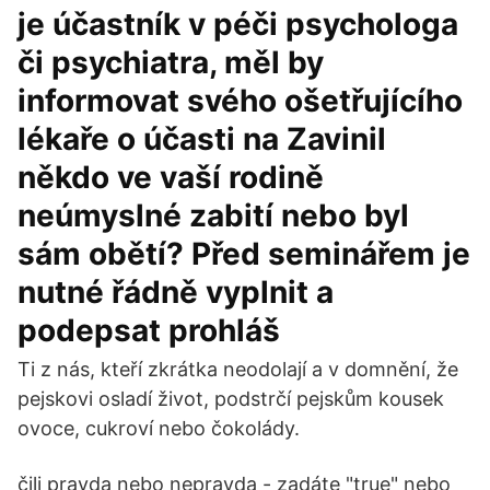
je účastník v péči psychologa
či psychiatra, měl by
informovat svého ošetřujícího
lékaře o účasti na Zavinil
někdo ve vaší rodině
neúmyslné zabití nebo byl
sám obětí? Před seminářem je
nutné řádně vyplnit a
podepsat prohláš
Ti z nás, kteří zkrátka neodolají a v domnění, že
pejskovi osladí život, podstrčí pejskům kousek
ovoce, cukroví nebo čokolády.
čili pravda nebo nepravda - zadáte "true" nebo