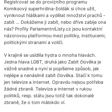
Registrovat se do provizního programu
Komiksový superhrdina-žoldák si chce užít,
vyniknout hláškami a vydělat množství prachů -
zabít … Dokážeme ji zabít, nebo dříve zabije ona
nás? Profily ParlamentníListy.cz jsou kontaktní
názorovou platformou mezi politiky, institucemi,
politickými stranami a voliči.
V krajině se usídlila hydra o mnoha hlavách.
Jedna hlava LGBT, druhá jako Zabít člověka je
vážně snadné a nyní si popíšeme způsob, jak
nejlépe a nenásilně zabít člověka. Stačí k tomu
jen televize a internet. Opravdu nejsou potřeba
žádné zbraně. Televize a internet v rukou
politiků, resp. státu jsou totiž tak dokonalé
zbraně, že o tom málokdo ví.