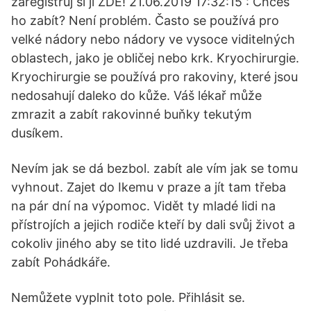
zaregistruj si ji ZDE! 21.06.2019 17:32:15 : Chceš
ho zabít? Není problém. Často se používá pro
velké nádory nebo nádory ve vysoce viditelných
oblastech, jako je obličej nebo krk. Kryochirurgie.
Kryochirurgie se používá pro rakoviny, které jsou
nedosahují daleko do kůže. Váš lékař může
zmrazit a zabít rakovinné buňky tekutým
dusíkem.
Nevím jak se dá bezbol. zabít ale vím jak se tomu
vyhnout. Zajet do Ikemu v praze a jít tam třeba
na pár dní na výpomoc. Vidět ty mladé lidi na
přístrojích a jejich rodiče kteří by dali svůj život a
cokoliv jiného aby se tito lidé uzdravili. Je třeba
zabít Pohádkáře.
Nemůžete vyplnit toto pole. Přihlásit se.