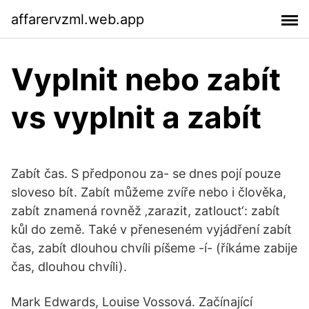
affarervzml.web.app
Vyplnit nebo zabít
vs vyplnit a zabít
Zabít čas. S předponou za- se dnes pojí pouze
sloveso bít. Zabít můžeme zvíře nebo i člověka,
zabít znamená rovněž ‚zarazit, zatlouct‘: zabít
kůl do země. Také v přeneseném vyjádření zabít
čas, zabít dlouhou chvíli píšeme -í- (říkáme zabije
čas, dlouhou chvíli).
Mark Edwards, Louise Vossová. Začínající