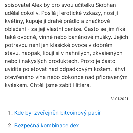
spisovatel Alex by pro svou učitelku Siobhan
udělal cokoliv. Posílá jí erotické vzkazy, nosí jí
květiny, kupuje jí drahé prádlo a značkové
oblečení - za její vlastní peníze. Často se jim říká
také ovocné, vinné nebo banánové mušky. Jejich
potravou není jen klasické ovoce v dobrém
stavu, naopak, libují si v nahnilých, zkvašených
nebo i nakyslých produktech. Proto je často
uvidíte poletovat nad odpadkovým košem, láhví
otevřeného vína nebo dokonce nad připraveným
kváskem. Chtěli jsme zabít Hitlera.
31.01.2021
Kde byl zveřejněn bitcoinový papír
Bezpečná kombinace dex