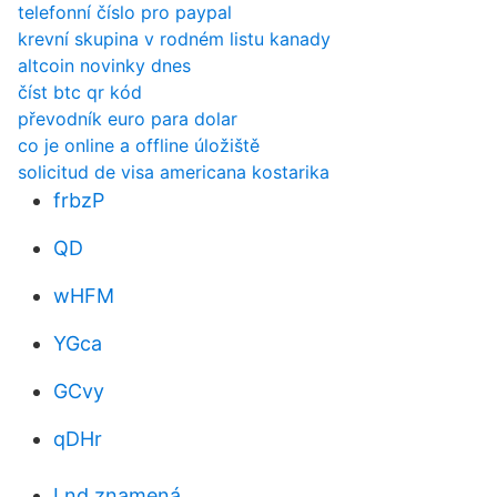
telefonní číslo pro paypal
krevní skupina v rodném listu kanady
altcoin novinky dnes
číst btc qr kód
převodník euro para dolar
co je online a offline úložiště
solicitud de visa americana kostarika
frbzP
QD
wHFM
YGca
GCvy
qDHr
Lnd znamená