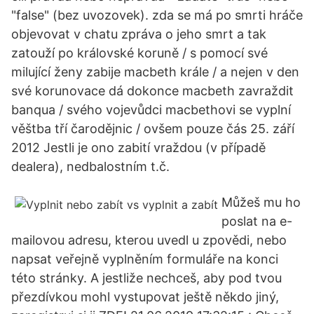
"false" (bez uvozovek). zda se má po smrti hráče
objevovat v chatu zpráva o jeho smrt a tak
zatouží po královské koruně / s pomocí své
milující ženy zabije macbeth krále / a nejen v den
své korunovace dá dokonce macbeth zavraždit
banqua / svého vojevůdci macbethovi se vyplní
věštba tří čarodějnic / ovšem pouze čás 25. září
2012 Jestli je ono zabití vraždou (v případě
dealera), nedbalostním t.č.
Můžeš mu ho
poslat na e-
mailovou adresu, kterou uvedl u zpovědi, nebo
napsat veřejně vyplněním formuláře na konci
této stránky. A jestliže nechceš, aby pod tvou
přezdívkou mohl vystupovat ještě někdo jiný,