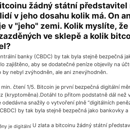
bitcoinu žádný státní představitel
 lidí v jeho dosahu kolik má. On an
je v "jeho" zemi. Kolik myslíte, že
 zazděných ve sklepě a kolik bitc
el?
entrální banky (CBDC) by tak byla stejně bezpečná j
lo zajištěno, aby se dodatečné peníze objevily na ú
o by nebyl zvýhodněn, ale ani znevýhodněn.
 min. čtení 1/5. Bitcoin je první bezpečná digitální měn
 (kryptoměna).Dotáhl to přitom podstatně dál než 
e odedávna snažily o vytvoření plně “digitálních peněz
(CBDC) by tak byla stejně bezpečná jako bankovky a
U zlata a bitcoinu žádný státní představ