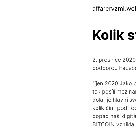
affarervzml.we
Kolik 
2. prosinec 2020 
podporou Faceboo
říjen 2020 Jako p
tak posílí mezin
dolar je hlavní s
kolik činil podí
dopad naší digitá
BITCOIN vznikla r