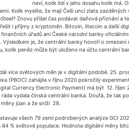
neví, kolik lidí v jeho dosahu kolik má. O
zemi. Kolik myslíte, že mají Češi uncí zlata zazděných 
oSteel? Znovu přišel čas podávat daňová přiznání a t
řešit i příjmy z kryptoměn. Bitcoin, litecoin a další di
 finančních úřadů ani České národní banky oficiální
 … Výsledkem je, že centrální banky hovoří o omezen
, kolik peněz může být uloženo na účtu centrální ba
dál více světových měn je v digitální podobě. 25. pr
ka (PBOC) zahájila v říjnu 2020 pokročilý experiment 
ital Currency Electronic Payment) má být 12. říjen 
 ráda vydala čínská centrální banka. Doufá, že tak po
 měny jüan a že sníží 28.
tavuje všech 79 zemí podrobených analýze GCI 20
84 % světové populace. Hodnota digitální měny bitc