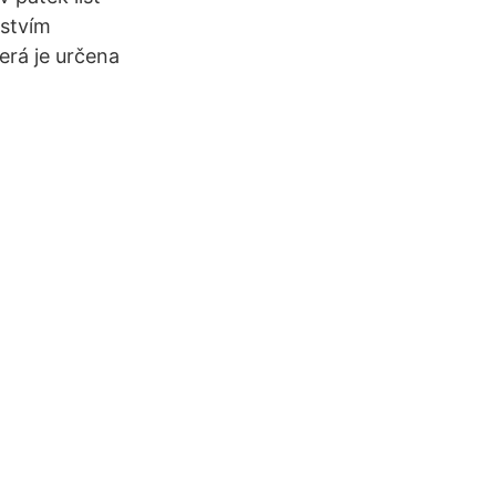
žstvím
erá je určena