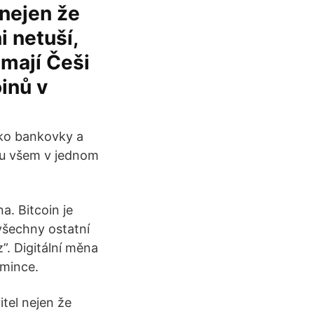
 nejen že
i netuší,
 mají Češi
oinů v
ako bankovky a
čtu všem v jednom
a. Bitcoin je
všechny ostatní
”. Digitální měna
 mince.
itel nejen že