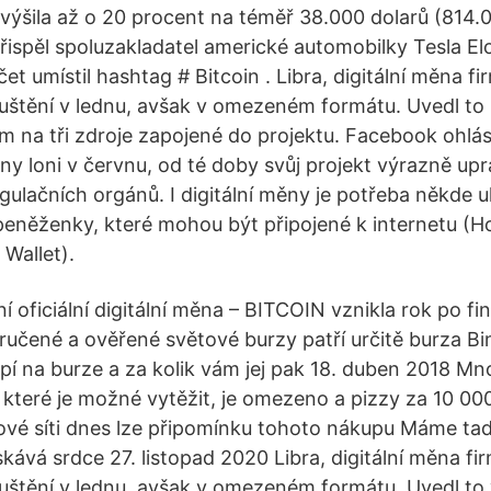
výšila až o 20 procent na téměř 38.000 dolarů (814.0
přispěl spoluzakladatel americké automobilky Tesla E
čet umístil hashtag # Bitcoin . Libra, digitální měna f
uštění v lednu, avšak v omezeném formátu. Uvedl to l
m na tři zdroje zapojené do projektu. Facebook ohlási
ny loni v červnu, od té doby svůj projekt výrazně upra
regulačních orgánů. I digitální měny je potřeba někde ul
 peněženky, které mohou být připojené k internetu (H
 Wallet).
 oficiální digitální měna – BITCOIN vznikla rok po fin
učené a ověřené světové burzy patří určitě burza Bi
pí na burze a za kolik vám jej pak 18. duben 2018 Mn
í, které je možné vytěžit, je omezeno a pizzy za 10 0
ové síti dnes lze připomínku tohoto nákupu Máme tady 
skává srdce 27. listopad 2020 Libra, digitální měna f
uštění v lednu, avšak v omezeném formátu. Uvedl to v