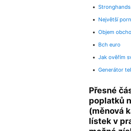
Stronghands 
Největší por
Objem obchod
Bch euro
Jak ověřím s
Generátor te
Přesné čá
poplatků n
(měnová ka
lístek v p