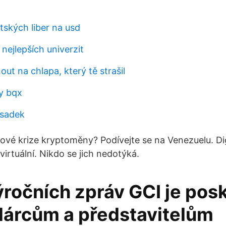
tských liber na usd
nejlepších univerzit
t na chlapa, který tě strašil
y bqx
ýsadek
tové krize kryptoměny? Podívejte se na Venezuelu. Dig
virtuální. Nikdo se jich nedotýká.
ýročních zpráv GCI je pos
árcům a představitelům