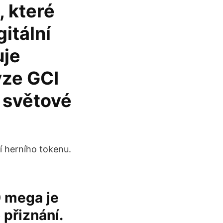
, které
itální
uje
ýze GCI
 světové
 herního tokenu.
0 mega je
 přiznání.