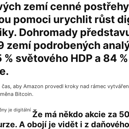
vých zemí cenné postřehy
u pomoci urychlit růst dig
ky. Dohromady představ
9 zemí podrobených anal
 % světového HDP a 84 %
e.
 čas, aby Amazon provedl kroky nad rámec vytváření
í měna Bitcoin.
Že má někdo akcie za 5
rze. A obojí je vidět i z daňového