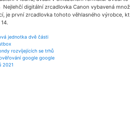
s Nejlehčí digitální zrcadlovka Canon vybavená mno
cí, je první zrcadlovka tohoto věhlasného výrobce, kt
14.
ová jednotka dvě části
stbox
ndy rozvíjejících se trhů
 ověřování google google
ů 2021