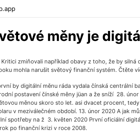
b.app
světové měny je digitá
Kritici zmiňovali například obavy z toho, že by silná 
ku mohla narušit světový finanční systém. Čtěte v
rvní by digitální měnu ráda vydala čínská centrální b
árodní postavení čínské měny jüan a že sníží 28. úno
větovou měnou skoro sto let. asi dvacet procent, tedy p
l dolaru v meziválečném období. 13. únor 2020 A jak 
lní spotřeby na ž 3. květen 2020 První oficiální digit
ok po finanční krizi v roce 2008.