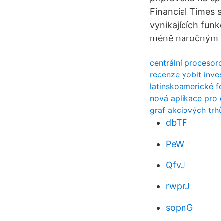
Financial Times 
vynikajících funk
méně náročným 
centrální procesor
recenze yobit inve
latinskoamerické fo
nová aplikace pro
graf akciových trh
dbTF
PeW
QfvJ
rwprJ
sopnG