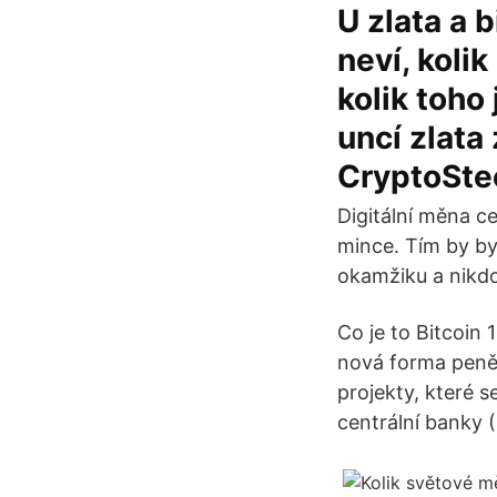
U zlata a 
neví, kolik
kolik toho 
uncí zlata
CryptoSte
Digitální měna c
mince. Tím by by
okamžiku a nikd
Co je to Bitcoin 1
nová forma peněz
projekty, které s
centrální banky 