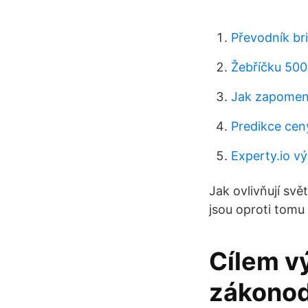
Převodník bri
Žebříčku 500 
Jak zapomenou
Predikce cen
Experty.io v
Jak ovlivňují svě
jsou oproti tomu 
Cílem v
zákonod