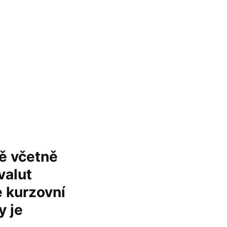
ě včetně
valut
e kurzovní
y je