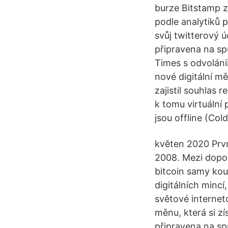
burze Bitstamp z
podle analytiků 
svůj twitterový ú
připravena na sp
Times s odvolání
nové digitální mě
zajistil souhlas 
k tomu virtuální
jsou offline (Cold
květen 2020 První
2008. Mezi dopor
bitcoin samy kou
digitálních minc
světové internet
měnu, která si zí
připravena na sp