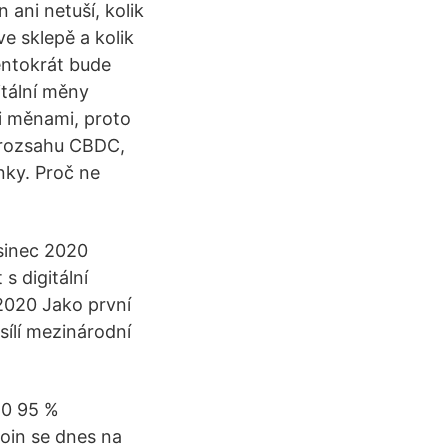
n ani netuší, kolik
ve sklepě a kolik
entokrát bude
gitální měny
mi měnami, proto
í rozsahu CBDC,
nky. Proč ne
osinec 2020
s digitální
2020 Jako první
sílí mezinárodní
20 95 %
oin se dnes na