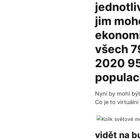
jednotli
jim moho
ekonomi
všech 7
2020 95
populac
Nyní by mohl být
Co je to virtuáln
vidět na bu