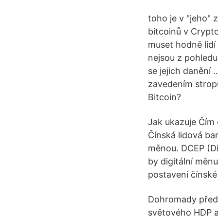
toho je v "jeho" 
bitcoinů v Crypt
muset hodně lidí 
nejsou z pohledu
se jejich danění
zavedením stropu
Bitcoin?
Jak ukazuje Čím 
Čínská lidová ban
měnou. DCEP (Dig
by digitální měnu
postavení čínské
Dohromady předs
světového HDP a 