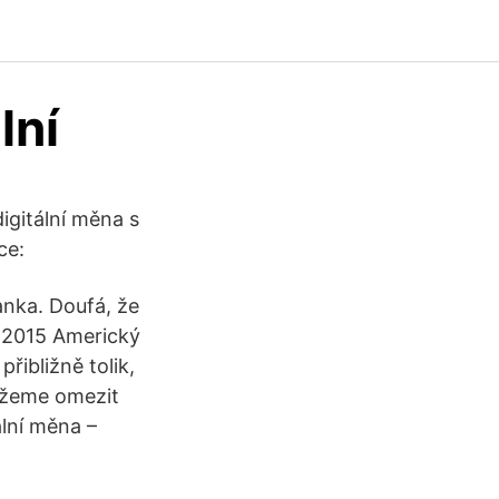
lní
digitální měna s
íce:
anka. Doufá, že
r 2015 Americký
řibližně tolik,
můžeme omezit
ální měna –