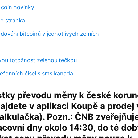
coin novinky
no stránka
ování bitcoinů v jednotlivých zemích
vou totožnost zelenou tečkou
lefonních čísel s sms kanada
stky převodu měny k české korun
ajdete v aplikaci Koupě a prodej 
lkulačka). Pozn.: ČNB zveřejňuj
racovní dny okolo 14:30, do té dob