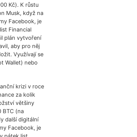
00 Kč). K růstu
lon Musk, když na
irmy Facebook, je
ist Financial
l plán vytvoření
vil, aby pro něj
ožit. Využívají se
ot Wallet) nebo
anční krizi v roce
nance za kolik
ožství většiny
00 BTC (na
další digitální
irmy Facebook, je
 pátek list